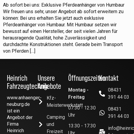
Ab sofort bei uns: Exklusive Pferdeanhänger von Humbaur
Wir freuen uns sehr, unser Angebot ab sofort erweitern zu
können: Bei uns erhalten Sie jetzt auch exklusive
Pferdeanhänger von Humbaur. Mit Humbaur setzen wir
bewusst auf einen Hersteller, der seit vielen Jahren für
herausragende Qualität, hohe Zuverlässigkeit und
durchdachte Konstruktionen steht. Gerade beim Transport
von Pferden […]
Heinrich
Unsere
Öffnungszeiten
Kontakt
Fahrzeugtechnik
Angebote
Montag -
08431
Freitag
391 44 03
www.anhaenger-
Kfz-
neuburg.de
Meisterwerkstatt
07:30 - 12:30
08431
ist ein
Uhr
391 44 03
Camping
Angebot der
Firma
und
13:30 - 17:30
info@heinric
Heinrich
Freizeit
Uhr