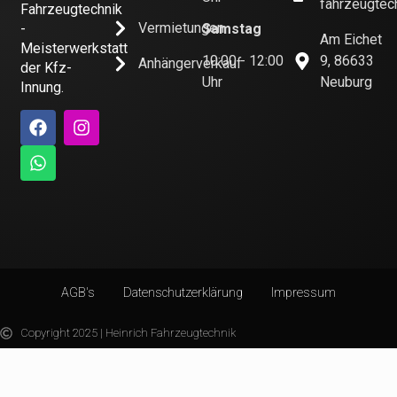
fahrzeugtec
Fahrzeugtechnik
Vermietungen
-
Samstag
Am Eichet
Meisterwerkstatt
10:00 - 12:00
9, 86633
Anhängerverkauf
der Kfz-
Uhr
Neuburg
Innung.
AGB's
Datenschutzerklärung
Impressum
Copyright 2025 | Heinrich Fahrzeugtechnik