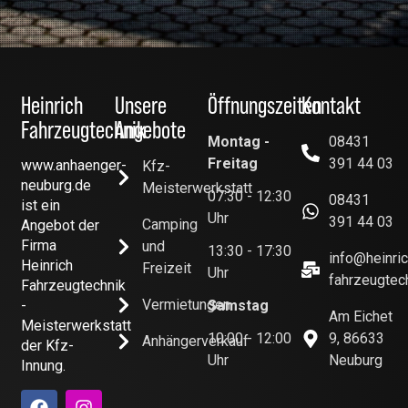
Heinrich
Unsere
Öffnungszeiten
Kontakt
Fahrzeugtechnik
Angebote
Montag -
08431
Freitag
391 44 03
www.anhaenger-
Kfz-
neuburg.de
Meisterwerkstatt
07:30 - 12:30
08431
ist ein
Uhr
391 44 03
Camping
Angebot der
Firma
und
13:30 - 17:30
info@heinric
Heinrich
Freizeit
Uhr
fahrzeugtec
Fahrzeugtechnik
Vermietungen
-
Samstag
Am Eichet
Meisterwerkstatt
10:00 - 12:00
9, 86633
Anhängerverkauf
der Kfz-
Uhr
Neuburg
Innung.